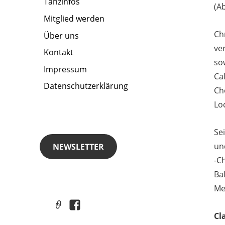
Tanzinfos
(A
Mitglied werden
Chr
Über uns
ve
Kontakt
sow
Impressum
Ca
Datenschutzerklärung
Ch
Lo
Se
un
NEWSLETTER
-C
Ba
Me
Links
Facebook
Cl