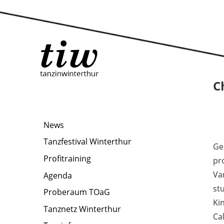
C
News
Tanzfestival Winterthur
Ge
Profitraining
pr
Va
Agenda
st
Proberaum TOaG
Ki
Tanznetz Winterthur
Cal