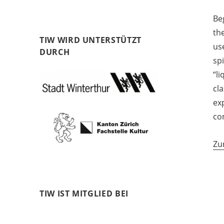
Beg
th
TIW WIRD UNTERSTÜTZT
use
DURCH
spi
“l
cla
ex
co
Zu
TIW IST MITGLIED BEI