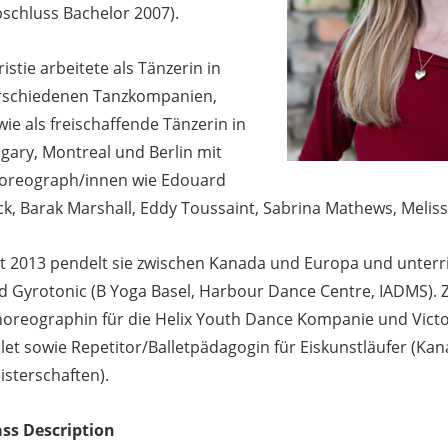
bschluss Bachelor 2007).
istie arbeitete als Tänzerin in
rschiedenen Tanzkompanien,
ie als freischaffende Tänzerin in
lgary, Montreal und Berlin mit
oreograph/innen wie Edouard
ck, Barak Marshall, Eddy Toussaint, Sabrina Mathews, Melis
it 2013 pendelt sie zwischen Kanada und Europa und unterri
d Gyrotonic (B Yoga Basel, Harbour Dance Centre, IADMS). Z
horeographin für die Helix Youth Dance Kompanie und Vict
llet sowie Repetitor/Balletpädagogin für Eiskunstläufer (Ka
isterschaften).
ass Description