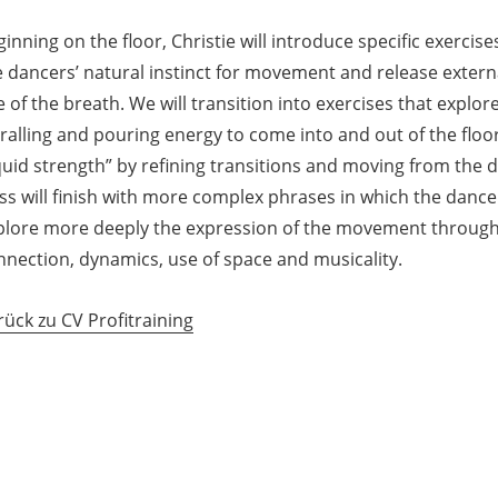
inning on the floor, Christie will introduce specific exerci
e dancers’ natural instinct for movement and release extern
 of the breath. We will transition into exercises that explor
ralling and pouring energy to come into and out of the floor
iquid strength” by refining transitions and moving from the 
ss will finish with more complex phrases in which the dancer
plore more deeply the expression of the movement throug
nnection, dynamics, use of space and musicality.
rück zu CV Profitraining