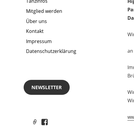
Tanzinfos
Hi
Pa
Mitglied werden
Da
Über uns
Kontakt
Wi
Impressum
an
Datenschutzerklärung
Im
Br
NEWSLETTER
Wi
Wi
ww
Links
Facebook