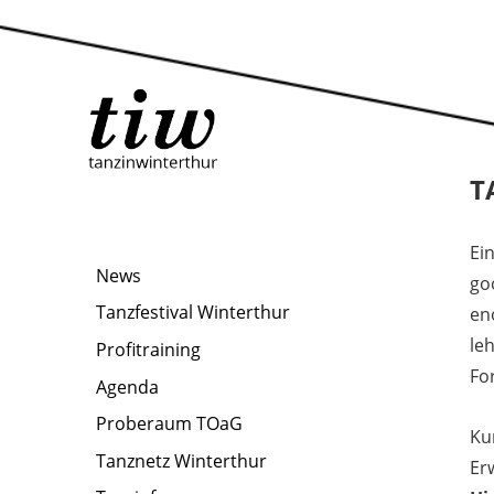
T
Ei
News
go
Tanzfestival Winterthur
eno
le
Profitraining
Fo
Agenda
Proberaum TOaG
Ku
Tanznetz Winterthur
Er